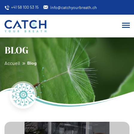
+41 58 100 53 15
info@catchyourbreath.ch
Aller
au
contenu
BLOG
Accueil
Blog