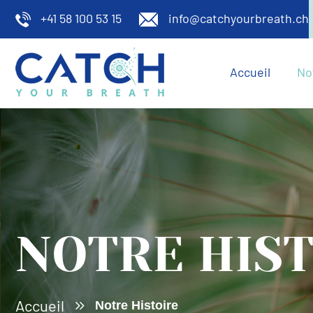
+41 58 100 53 15
info@catchyourbreath.ch
Aller
au
Accueil
No
contenu
NOTRE HIS
Accueil
Notre Histoire